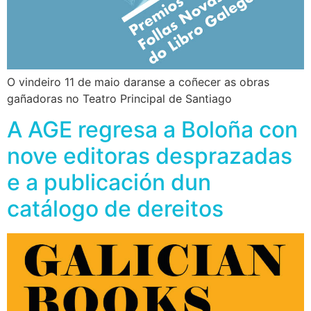
O vindeiro 11 de maio daranse a coñecer as obras
gañadoras no Teatro Principal de Santiago
A AGE regresa a Boloña con
nove editoras desprazadas
e a publicación dun
catálogo de dereitos